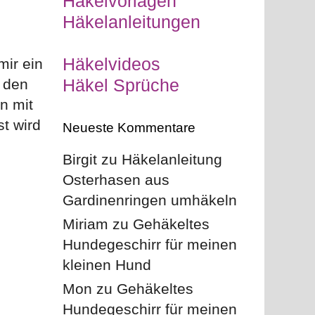
Häkelvorlagen
Häkelanleitungen
Häkelvideos
ir ein
Häkel Sprüche
f den
n mit
t wird
Neueste Kommentare
Birgit
zu
Häkelanleitung
Osterhasen aus
Gardinenringen umhäkeln
Miriam
zu
Gehäkeltes
Hundegeschirr für meinen
kleinen Hund
Mon
zu
Gehäkeltes
Hundegeschirr für meinen