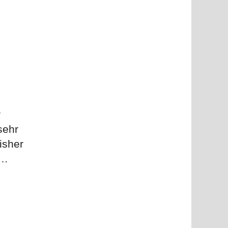
r
sehr
isher
 …