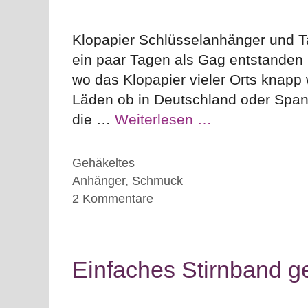
Klopapier Schlüsselanhänger und T
ein paar Tagen als Gag entstanden u
wo das Klopapier vieler Orts knapp w
Läden ob in Deutschland oder Spani
die …
Weiterlesen …
Kategorien
Gehäkeltes
Schlagwörter
Anhänger
,
Schmuck
2 Kommentare
Einfaches Stirnband g