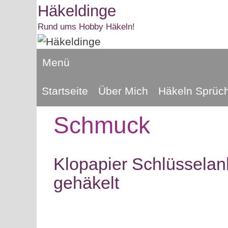
Zum
Häkeldinge
Inhalt
Rund ums Hobby Häkeln!
springen
Menü
Startseite
Über Mich
Häkeln Sprüc
Schmuck
Klopapier Schlüssela
gehäkelt