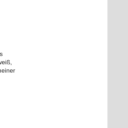
ls
weiß,
meiner