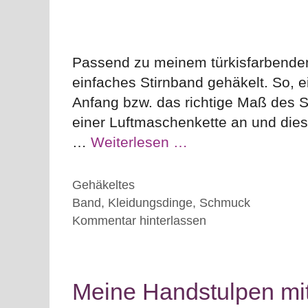
Passend zu meinem türkisfarbenden
einfaches Stirnband gehäkelt. So, ei
Anfang bzw. das richtige Maß des S
einer Luftmaschenkette an und die
…
Weiterlesen …
Kategorien
Gehäkeltes
Schlagwörter
Band
,
Kleidungsdinge
,
Schmuck
Kommentar hinterlassen
Meine Handstulpen mit 