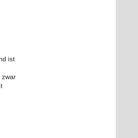
d ist
t zwar
t