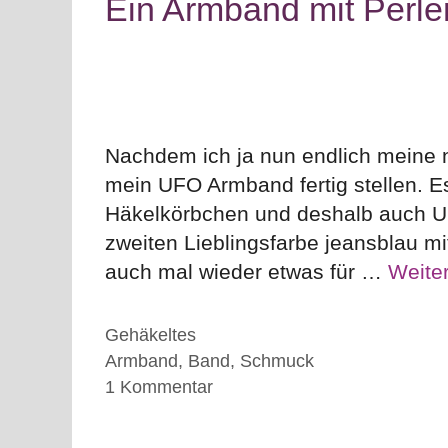
Ein Armband mit Perle
Nachdem ich ja nun endlich meine 
mein UFO Armband fertig stellen. Es
Häkelkörbchen und deshalb auch UFO
zweiten Lieblingsfarbe jeansblau m
auch mal wieder etwas für …
Weite
Kategorien
Gehäkeltes
Schlagwörter
Armband
,
Band
,
Schmuck
1 Kommentar