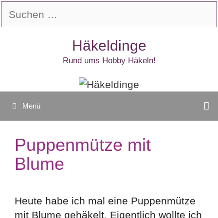
Zum
Suchen
Inhalt
nach:
springen
Häkeldinge
Rund ums Hobby Häkeln!
Menü
Puppenmütze mit
Blume
Heute habe ich mal eine Puppenmütze
mit Blume gehäkelt. Eigentlich wollte ich