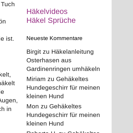
s Tuch
Häkelvideos
Häkel Sprüche
hön
e ist.
Neueste Kommentare
Birgit
zu
Häkelanleitung
Osterhasen aus
Gardinenringen umhäkeln
elt,
Miriam
zu
Gehäkeltes
häkelt
Hundegeschirr für meinen
ie
kleinen Hund
Augen,
Mon
zu
Gehäkeltes
h in
Hundegeschirr für meinen
kleinen Hund