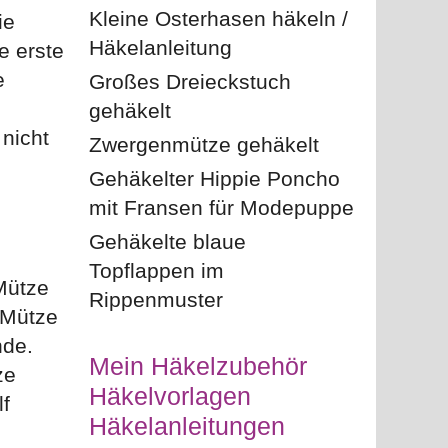
Kleine Osterhasen häkeln /
ie
Häkelanleitung
e erste
e
Großes Dreieckstuch
gehäkelt
nicht
Zwergenmütze gehäkelt
Gehäkelter Hippie Poncho
mit Fransen für Modepuppe
Gehäkelte blaue
Topflappen im
Mütze
Rippenmuster
 Mütze
nde.
Mein Häkelzubehör
ze
Häkelvorlagen
lf
Häkelanleitungen