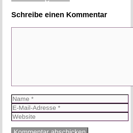
Schreibe einen Kommentar
Kommentar
Name
E-
Mail-
Website
Adresse