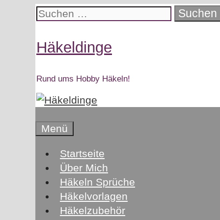
Zum
Suchen
Inhalt
nach:
springen
Häkeldinge
Rund ums Hobby Häkeln!
Menü
Startseite
Über Mich
Häkeln Sprüche
Häkelvorlagen
Häkelzubehör