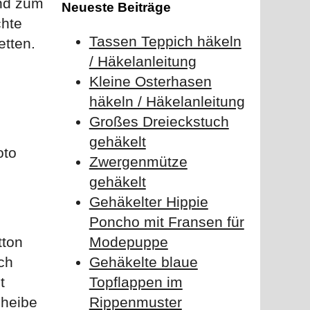
end zum
Neueste Beiträge
chte
Tassen Teppich häkeln
etten.
/ Häkelanleitung
e
Kleine Osterhasen
häkeln / Häkelanleitung
Großes Dreieckstuch
gehäkelt
oto
Zwergenmütze
gehäkelt
Gehäkelter Hippie
Poncho mit Fransen für
tton
Modepuppe
ch
Gehäkelte blaue
t
Topflappen im
cheibe
Rippenmuster