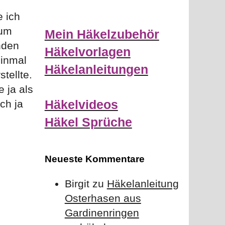
 ich
rum
Mein Häkelzubehör
nden
Häkelvorlagen
einmal
Häkelanleitungen
tellte.
 ja als
Häkelvideos
ch ja
Häkel Sprüche
Neueste Kommentare
Birgit
zu
Häkelanleitung
Osterhasen aus
Gardinenringen