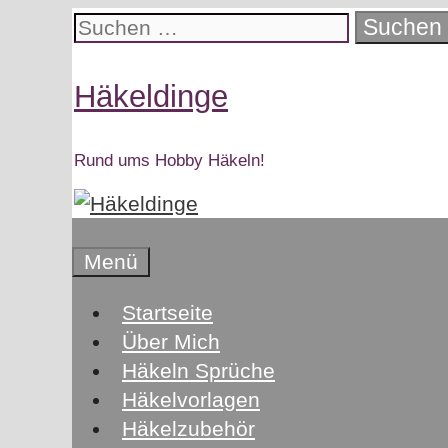
Zum
Suchen
Inhalt
nach:
springen
Häkeldinge
Rund ums Hobby Häkeln!
Menü
Startseite
Über Mich
Häkeln Sprüche
Häkelvorlagen
Häkelzubehör