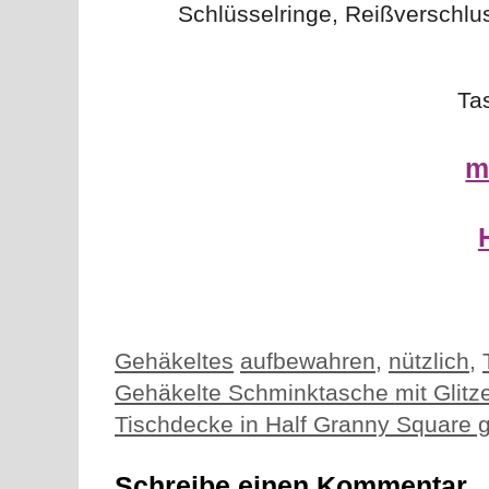
Schlüsselringe, Reißverschlu
Ta
m
Kategorien
Schlagwörter
Gehäkeltes
aufbewahren
,
nützlich
,
Gehäkelte Schminktasche mit Glitz
Tischdecke in Half Granny Square 
Schreibe einen Kommentar