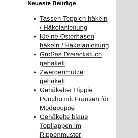
Neueste Beiträge
Tassen Teppich häkeln
/ Häkelanleitung
Kleine Osterhasen
häkeln / Häkelanleitung
Großes Dreieckstuch
gehäkelt
Zwergenmütze
gehäkelt
Gehäkelter Hippie
Poncho mit Fransen für
Modepuppe
Gehäkelte blaue
Topflappen im
Rippenmuster