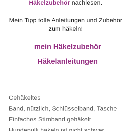
Häkelzubehör
nachlesen.
Mein Tipp tolle Anleitungen und Zubehör
zum häkeln!
mein Häkelzubehör
Häkelanleitungen
Kategorien
Gehäkeltes
Schlagwörter
Band
,
nützlich
,
Schlüsselband
,
Tasche
Einfaches Stirnband gehäkelt
Hundepulli häkeln ist nicht schwer